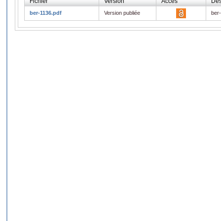
Fichier
Version
Accès
Des
ber-1136.pdf
Version publiée
ber