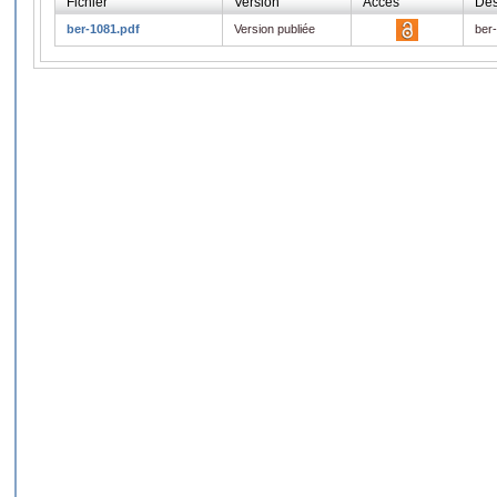
Fichier
Version
Accès
Des
ber-1081.pdf
Version publiée
ber