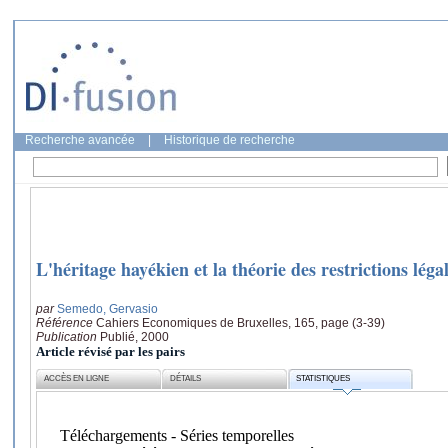
Recherche avancée
|
Historique de recherche
L'héritage hayékien et la théorie des restrictions léga
par
Semedo, Gervasio
Référence
Cahiers Economiques de Bruxelles, 165, page (3-39)
Publication
Publié, 2000
Article révisé par les pairs
ACCÈS EN LIGNE
DÉTAILS
STATISTIQUES