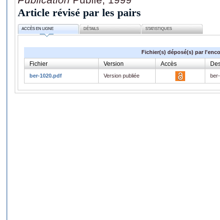
Article révisé par les pairs
ACCÈS EN LIGNE
DÉTAILS
STATISTIQUES
Fichier(s) déposé(s) par l'enc
Fichier
Version
Accès
Des
ber-1020.pdf
Version publiée
ber