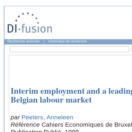
Recherche avancée
|
Historique de recherche
Interim employment and a leading
Belgian labour market
par
Peeters, Anneleen
Référence
Cahiers Economiques de Bruxel
Publication
Publié, 1999