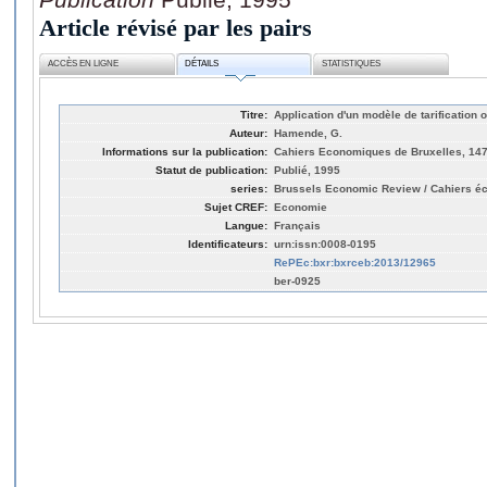
Article révisé par les pairs
ACCÈS EN LIGNE
DÉTAILS
STATISTIQUES
Titre:
Application d'un modèle de tarification 
Auteur:
Hamende, G.
Informations sur la publication:
Cahiers Economiques de Bruxelles, 147
Statut de publication:
Publié, 1995
series:
Brussels Economic Review / Cahiers é
Sujet CREF:
Economie
Langue:
Français
Identificateurs:
urn:issn:0008-0195
RePEc:bxr:bxrceb:2013/12965
ber-0925