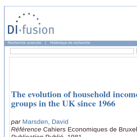
Recherche avancée
|
Historique de recherche
The evolution of household income 
groups in the UK since 1966
par
Marsden, David
Référence
Cahiers Economiques de Bruxell
Publication
Publié, 1981