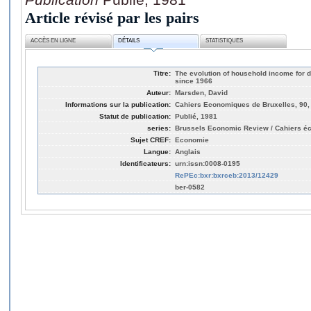
Article révisé par les pairs
ACCÈS EN LIGNE
DÉTAILS
STATISTIQUES
Titre:
The evolution of household income for di
since 1966
Auteur:
Marsden, David
Informations sur la publication:
Cahiers Economiques de Bruxelles, 90,
Statut de publication:
Publié, 1981
series:
Brussels Economic Review / Cahiers é
Sujet CREF:
Economie
Langue:
Anglais
Identificateurs:
urn:issn:0008-0195
RePEc:bxr:bxrceb:2013/12429
ber-0582