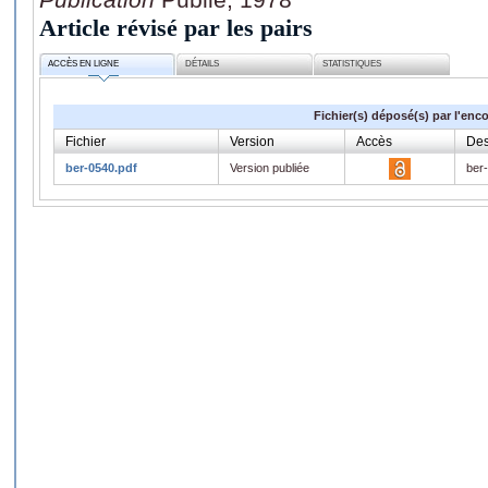
Article révisé par les pairs
ACCÈS EN LIGNE
DÉTAILS
STATISTIQUES
Fichier(s) déposé(s) par l'enc
Fichier
Version
Accès
Des
ber-0540.pdf
Version publiée
ber