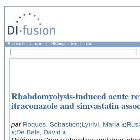
Recherche avancée
|
Historique de recherche
Rhabdomyolysis-induced acute ren
itraconazole and simvastatin assoc
par
Roques, Sébastien
;Lytrivi, Maria
;Rus
;De Bels, David
Référence
Drug metabolism and drug intera