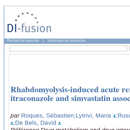
Recherche avancée
|
Historique de recherche
Rhabdomyolysis-induced acute ren
itraconazole and simvastatin assoc
par
Roques, Sébastien
;Lytrivi, Maria
;Rus
;De Bels, David
Référence
Drug metabolism and drug intera