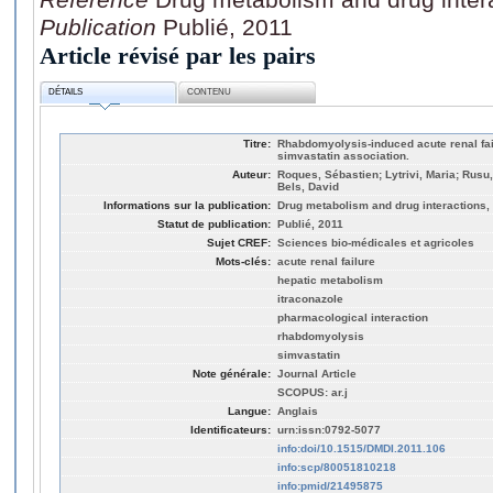
Publication
Publié, 2011
Article révisé par les pairs
DÉTAILS
CONTENU
Titre:
Rhabdomyolysis-induced acute renal fai
simvastatin association.
Auteur:
Roques, Sébastien; Lytrivi, Maria; Rusu
Bels, David
Informations sur la publication:
Drug metabolism and drug interactions, 
Statut de publication:
Publié, 2011
Sujet CREF:
Sciences bio-médicales et agricoles
Mots-clés:
acute renal failure
hepatic metabolism
itraconazole
pharmacological interaction
rhabdomyolysis
simvastatin
Note générale:
Journal Article
SCOPUS: ar.j
Langue:
Anglais
Identificateurs:
urn:issn:0792-5077
info:doi/10.1515/DMDI.2011.106
info:scp/80051810218
info:pmid/21495875