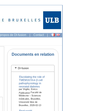
propos de DI-fusion
|
Contact
|
Documents en relation
DI-fusion
Elucidating the role of
TMEM167A in β cell
pathophysiology in
neonatal diabetes
par Virgilio, Enrico
Faculté de
Publication
Médecine – Sciences
médicales, Bruxelles,
Université libre de
Bruxelles, 2026-02-13
Real-world