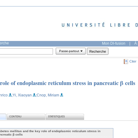
herche
Mon DI-fusion
|
À 
Passe-partout
Citer
role of endoplasmic reticulum stress in pancreatic β cells
Enrico
;Yi, Xiaoyan
;Cnop, Miriam
CONTENU
STATISTIQUES
abetes mellitus and the key role of endoplasmic reticulum stress in
ncreatic β cells