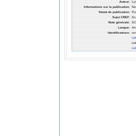
Auteur:
Ly
Informations sur la publication:
Na
Statut de publication:
Pu
Sujet CREF:
Sc
Note générale:
SC
Langue:
An
Identificateurs:
ur
in
inf
in