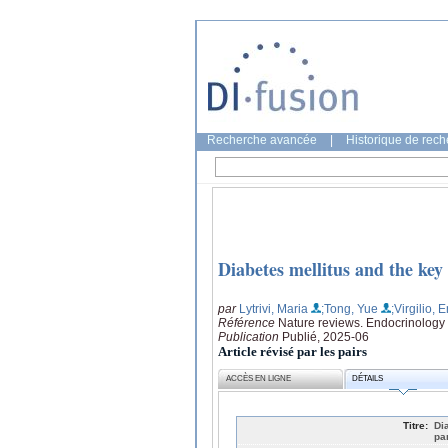
Recherche avancée
|
Historique de rec
Diabetes mellitus and the key 
par
Lytrivi, Maria
;Tong, Yue
;Virgilio, 
Référence
Nature reviews. Endocrinology
Publication
Publié, 2025-06
Article révisé par les pairs
ACCÈS EN LIGNE
DÉTAILS
Titre:
Di
pa