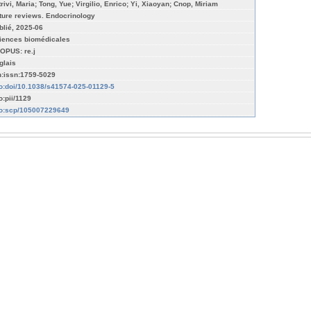
trivi, Maria; Tong, Yue; Virgilio, Enrico; Yi, Xiaoyan; Cnop, Miriam
ture reviews. Endocrinology
blié, 2025-06
iences biomédicales
OPUS: re.j
glais
n:issn:1759-5029
fo:doi/10.1038/s41574-025-01129-5
o:pii/1129
fo:scp/105007229649