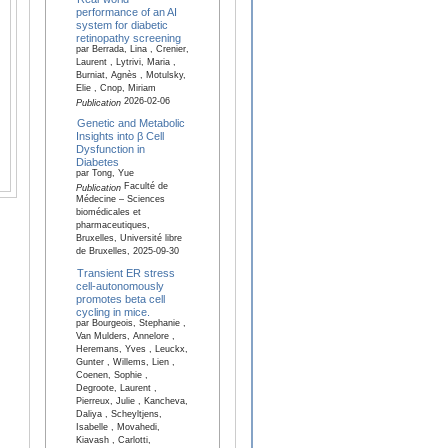
performance of an AI
system for diabetic
retinopathy screening
par Berrada, Lina , Crenier,
Laurent , Lytrivi, Maria ,
Burniat, Agnès , Motulsky,
Elie , Cnop, Miriam
2026-02-06
Publication
Genetic and Metabolic
Insights into β Cell
Dysfunction in
Diabetes
par Tong, Yue
Faculté de
Publication
Médecine – Sciences
biomédicales et
pharmaceutiques,
Bruxelles, Université libre
de Bruxelles, 2025-09-30
Transient ER stress
cell-autonomously
promotes beta cell
cycling in mice.
par Bourgeois, Stephanie ,
Van Mulders, Annelore ,
Heremans, Yves , Leuckx,
Gunter , Willems, Lien ,
Coenen, Sophie ,
Degroote, Laurent ,
Pierreux, Julie , Kancheva,
Daliya , Scheyltjens,
Isabelle , Movahedi,
Kiavash , Carlotti,