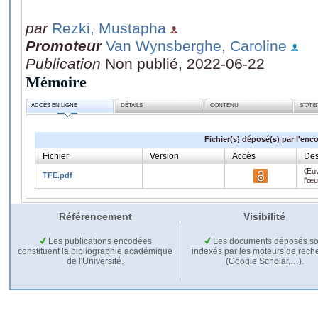
par
Rezki, Mustapha
Promoteur
Van Wynsberghe, Caroline
Publication
Non publié, 2022-06-22
Mémoire
ACCÈS EN LIGNE
DÉTAILS
CONTENU
STATI
Fichier(s) déposé(s) par l'enc
Fichier
Version
Accès
Des
Œuv
TFE.pdf
l'œ
Référencement
Visibilité
Les publications encodées
Les documents déposés so
constituent la bibliographie académique
indexés par les moteurs de rech
de l'Université.
(Google Scholar,…).