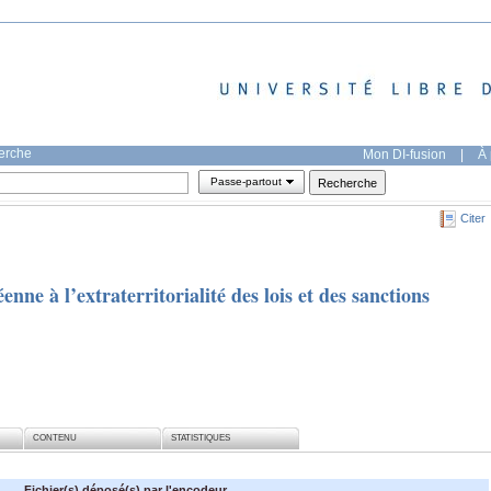
herche
Mon DI-fusion
|
À 
Passe-partout
Citer
ne à l’extraterritorialité des lois et des sanctions
CONTENU
STATISTIQUES
Fichier(s) déposé(s) par l'encodeur