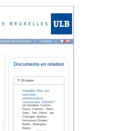
propos de DI-fusion
|
Contact
|
Documents en relation
DI-fusion
Inégalités liées aux
sanctions
administratives
communales "INESAC"
par Debailleul, Corentin ,
Flasse, Charlotte , Pieret,
Julien , Tatti, Diletta , Van
Criekingen, Mathieu ,
Vercauteren Drubbel,
Maelle , Waiengnier,
Maëlys