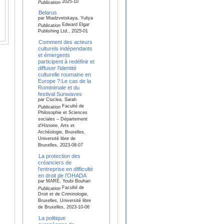
2025-10
Publication
Belarus
par Miadzvetskaya, Yuliya
Edward Elgar
Publication
Publishing Ltd., 2025-01
Comment des acteurs
culturels indépendants
et émergents
participent à redéfinir et
diffuser l’identité
culturelle roumaine en
Europe ?:Le cas de la
Rominimale et du
festival Sunwaves
par Ciuclea, Sarah
Faculté de
Publication
Philosophie et Sciences
sociales – Département
d'Histoire, Arts et
Archéologie, Bruxelles,
Université libre de
Bruxelles, 2023-08-07
La protection des
créanciers de
l’entreprise en difficulté
en droit de l’OHADA
par MARÉ, Youbi Bouhari
Faculté de
Publication
Droit et de Criminologie,
Bruxelles, Université libre
de Bruxelles, 2023-10-06
La politique