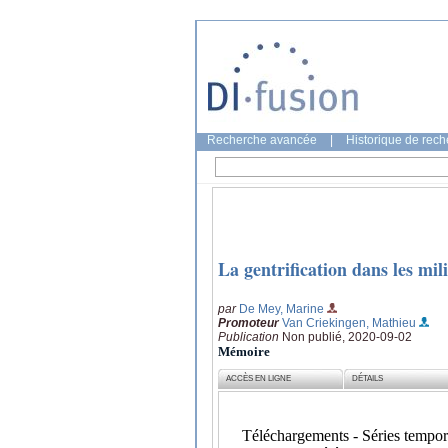
Recherche avancée
|
Historique de rec
La gentrification dans les mi
par
De Mey, Marine
Promoteur
Van Criekingen, Mathieu
Publication
Non publié, 2020-09-02
Mémoire
ACCÈS EN LIGNE
DÉTAILS