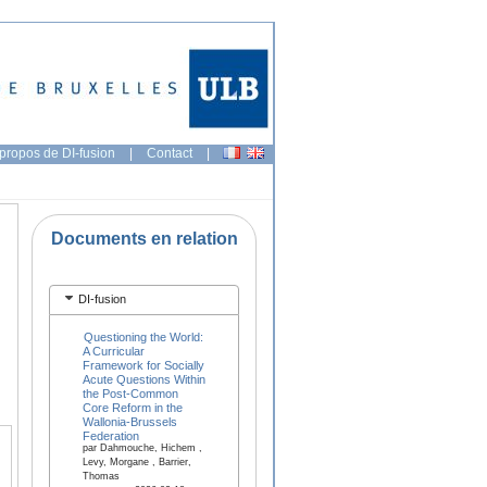
propos de DI-fusion
|
Contact
|
Documents en relation
DI-fusion
Questioning the World:
A Curricular
Framework for Socially
Acute Questions Within
the Post-Common
Core Reform in the
Wallonia-Brussels
Federation
par Dahmouche, Hichem ,
Levy, Morgane , Barrier,
Thomas