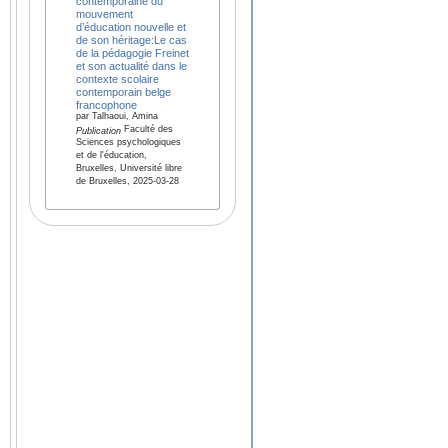
contemporaine du
mouvement
d’éducation nouvelle et
de son héritage:Le cas
de la pédagogie Freinet
et son actualité dans le
contexte scolaire
contemporain belge
francophone
par Talhaoui, Amina
Faculté des
Publication
Sciences psychologiques
et de l'éducation,
Bruxelles, Université libre
de Bruxelles, 2025-03-28