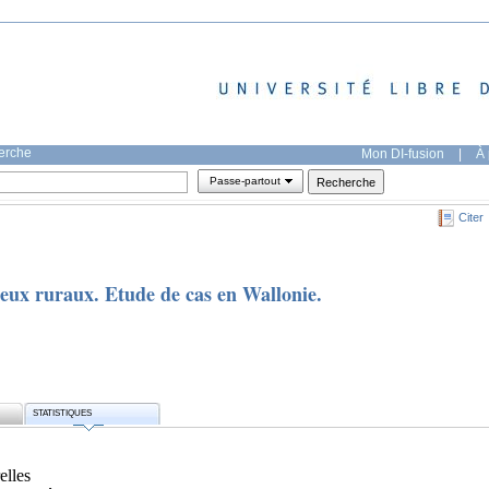
herche
Mon DI-fusion
|
À 
Passe-partout
Citer
lieux ruraux. Etude de cas en Wallonie.
STATISTIQUES