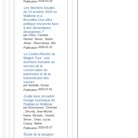
2026-03-18
Publication
Les élections locales
du 13 octobre 2024 en
Wallonie et à
Bruxelles:Une offre
politique resserrée face
à des dynamiques
divergentes ?
par Close, Caroline ,
Geshef, Simon , Bottin,
Jehan , Reuchamps, Min
2026-01-22
Publication
Le Cedarc/Musée du
Malgré-Tout : une
aventure humaine au
service de la
conservation du
patrimoine et de la
transmission des
savoirs
par Vanhulle, Dorian
2025-07-01
Publication
Guide pour encadrer
l’usage touristique de
l’habitat en Wallonie
par Dessouroux, Christian
, Decroly, Jean-Michel ,
Haine, Michele , Verelst,
Simon , Onan, Lucas ,
Cawoy, Valérie
2025-05-27
Publication
Étude de la situation