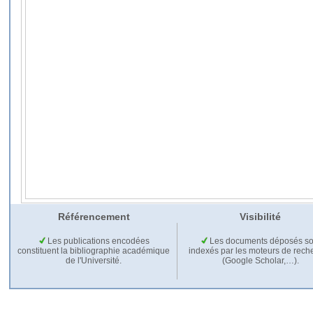
Référencement
Visibilité
Les publications encodées
Les documents déposés so
constituent la bibliographie académique
indexés par les moteurs de rech
de l'Université.
(Google Scholar,…).