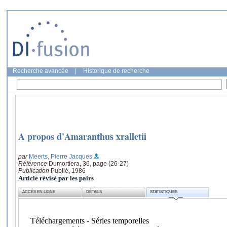
Recherche avancée
|
Historique de recherche
A propos d'Amaranthus xralletii
par
Meerts, Pierre Jacques
Référence
Dumortiera, 36, page (26-27)
Publication
Publié, 1986
Article révisé par les pairs
ACCÈS EN LIGNE
DÉTAILS
STATISTIQUES