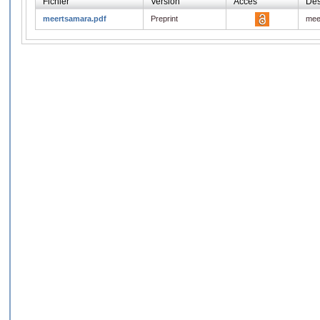
Fichier
Version
Accès
Des
meertsamara.pdf
Preprint
mee