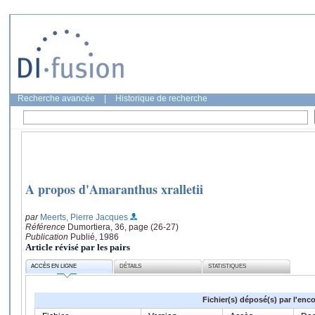
Recherche avancée
|
Historique de recherche
A propos d'Amaranthus xralletii
par
Meerts, Pierre Jacques
Référence
Dumortiera, 36, page (26-27)
Publication
Publié, 1986
Article révisé par les pairs
ACCÈS EN LIGNE
DÉTAILS
STATISTIQUES
Fichier(s) déposé(s) par l'enc