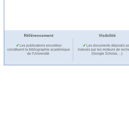
Référencement
Visibilité
Les publications encodées
Les documents déposés so
constituent la bibliographie académique
indexés par les moteurs de rech
de l'Université.
(Google Scholar,…).