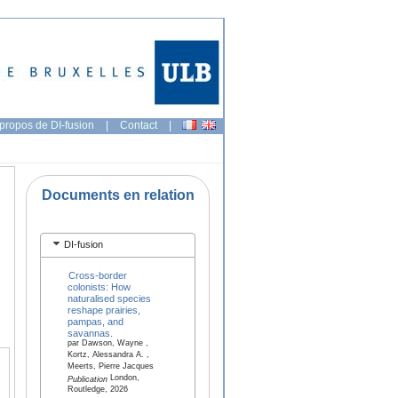
propos de DI-fusion
|
Contact
|
Documents en relation
DI-fusion
Cross-border
colonists: How
naturalised species
reshape prairies,
pampas, and
savannas.
par Dawson, Wayne ,
Kortz, Alessandra A. ,
Meerts, Pierre Jacques
London,
Publication
Routledge, 2026