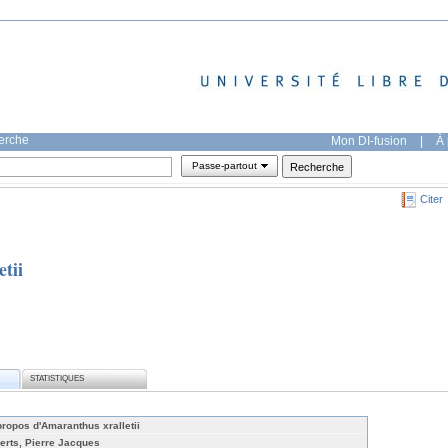
herche
Mon DI-fusion
|
À 
Passe-partout
Citer
tii
STATISTIQUES
propos d'Amaranthus xralletii
erts, Pierre Jacques