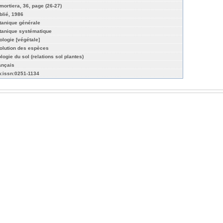
mortiera, 36, page (26-27)
blié, 1986
tanique générale
tanique systématique
ologie [végétale]
olution des espèces
logie du sol (relations sol plantes)
ançais
n:issn:0251-1134