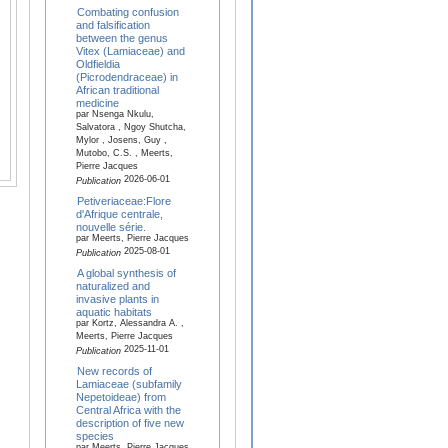
Combating confusion
and falsification
between the genus
Vitex (Lamiaceae) and
Oldfieldia
(Picrodendraceae) in
African traditional
medicine
par Nsenga Nkulu,
Salvatora , Ngoy Shutcha,
Mylor , Josens, Guy ,
Mutobo, C.S. , Meerts,
Pierre Jacques
2026-06-01
Publication
Petiveriaceae:Flore
d'Afrique centrale,
nouvelle série.
par Meerts, Pierre Jacques
2025-08-01
Publication
A global synthesis of
naturalized and
invasive plants in
aquatic habitats
par Kortz, Alessandra A. ,
Meerts, Pierre Jacques
2025-11-01
Publication
New records of
Lamiaceae (subfamily
Nepetoideae) from
Central Africa with the
description of five new
species