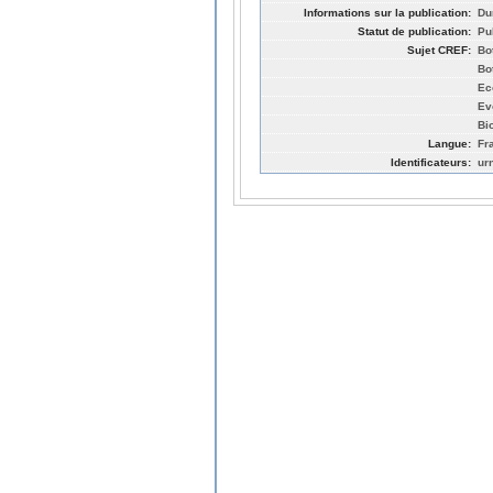
Informations sur la publication:
Du
Statut de publication:
Pu
Sujet CREF:
Bo
Bo
Ec
Ev
Bio
Langue:
Fr
Identificateurs:
ur