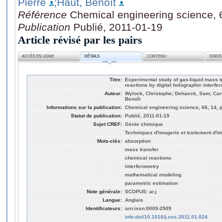
Pierre
;Haut, Benoît
Référence
Chemical engineering science, 
Publication
Publié, 2011-01-19
Article révisé par les pairs
ACCÈS EN LIGNE
DÉTAILS
CONTENU
STATI
Titre:
Experimental study of gas-liquid mass 
reactions by digital holographic interfe
Auteur:
Wylock, Christophe; Dehaeck, Sam; Carta
Benoît
Informations sur la publication:
Chemical engineering science, 66, 14, 
Statut de publication:
Publié, 2011-01-19
Sujet CREF:
Génie chimique
Techniques d'imagerie et traitement d'i
Mots-clés:
absorption
mass transfer
chemical reactions
interferometry
mathematical modeling
parametric estimation
Note générale:
SCOPUS: ar.j
Langue:
Anglais
Identificateurs:
urn:issn:0009-2509
info:doi/10.1016/j.ces.2011.01.024