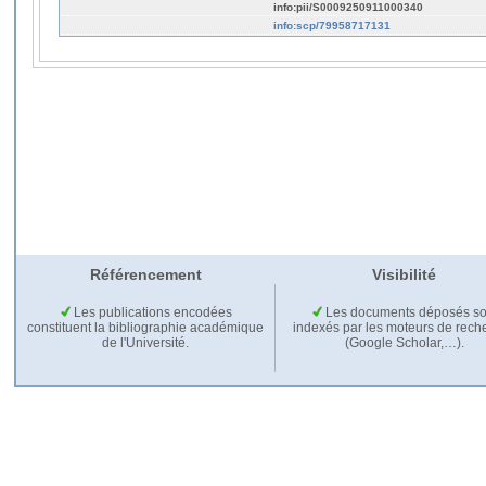
info:pii/S0009250911000340
info:scp/79958717131
Référencement
Visibilité
Les publications encodées
Les documents déposés so
constituent la bibliographie académique
indexés par les moteurs de rech
de l'Université.
(Google Scholar,…).