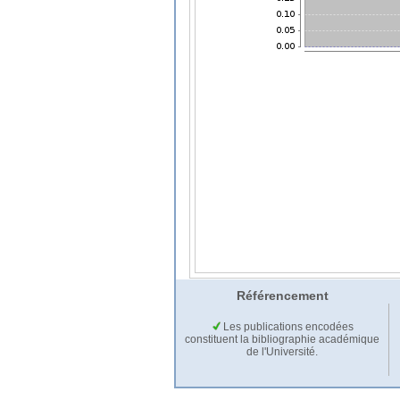
Référencement
Les publications encodées
constituent la bibliographie académique
de l'Université.