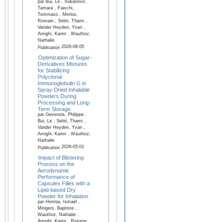
par Bui, Le , Vukanovic,
Tamara , Fiaschi,
Tommaso , Merlos,
Romain , Sebti, Thami ,
Vander Heyden, Yvan ,
Amighi, Karim , Wauthoz,
Nathalie
2026-06-05
Publication
Optimization of Sugar-
Derivatives Mixtures
for Stabilizing
Polyclonal
Immunoglobulin G in
Spray-Dried Inhalable
Powders During
Processing and Long-
Term Storage.
par Gevenois, Philippe ,
Bui, Le , Sebti, Thami ,
Vander Heyden, Yvan ,
Amighi, Karim , Wauthoz,
Nathalie
2026-05-01
Publication
Impact of Blistering
Process on the
Aerodynamic
Performance of
Capsules Filles with a
Lipid-based Dry
Powder for Inhalation
par Hennia, Ismaël ,
Mingers, Baptiste ,
Wauthoz, Nathalie ,
Amighi, Karim , Rosiere,