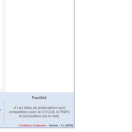
Facilité
Les listes de publications sont
u
compatibles avec le CV-ULB, le FNRS
et accessibles sur le web.
Conditions d'utilisation
- Version : 4.1 (2019)