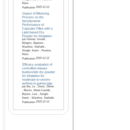
Rémi
2025-12-12
Publication
Impact of Blistering
Process on the
Aerodynamic
Performance of
Capsules Filles with a
Lipid-based Dry
Powder for Inhalation
par Hennia, Ismaël ,
Mingers, Baptiste ,
Wauthoz, Nathalie ,
Amighi, Karim , Rosiere,
Rémi
2025-12-12
Publication
Efficacy evaluation of
controlled-release
budesonide dry powder
for inhalation for
moderate-to-severe
asthma in guinea pigs
par Bui, Le , Denis, Olivier
, Blockx, Marie-Camille ,
Beyers, Lisa , Amighi,
Karim , Wauthoz, Nathalie
2025-12-12
Publication