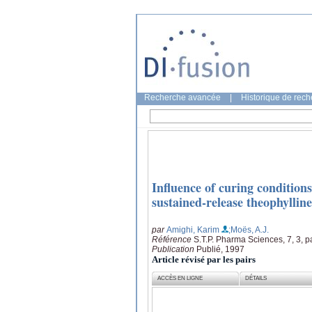
Recherche avancée
|
Historique de rec
Influence of curing conditio
sustained-release theophylline
par
Amighi, Karim
;Moës, A.J.
Référence
S.T.P. Pharma Sciences, 7, 3, 
Publication
Publié, 1997
Article révisé par les pairs
ACCÈS EN LIGNE
DÉTAILS