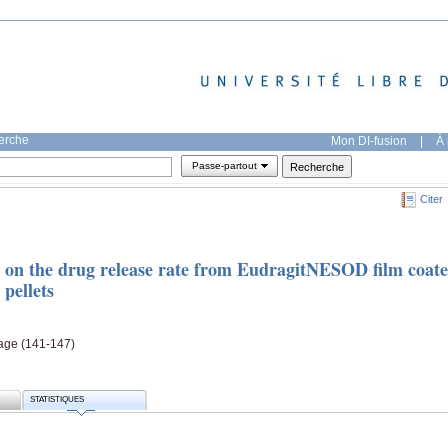
herche
Mon DI-fusion
|
À 
Passe-partout
Citer
ns on the drug release rate from EudragitNESOD film coat
 pellets
page (141-147)
STATISTIQUES