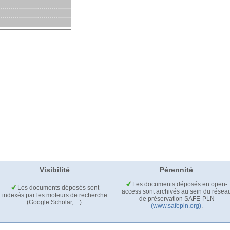
Visibilité
Pérennité
Les documents déposés en open-
Les documents déposés sont
access sont archivés au sein du résea
indexés par les moteurs de recherche
de préservation SAFE-PLN
(Google Scholar,…).
(www.safepln.org)
.