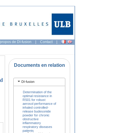
propos de DI-fusion
|
Contact
|
Documents en relation
ed
DI-fusion
Determination of the
optimal resistance in
RS01 for robust
aerosol performance of
inhaled controlled-
release budesonide
powder for chronic
obstructive
inflammatory
respiratory diseases
patients