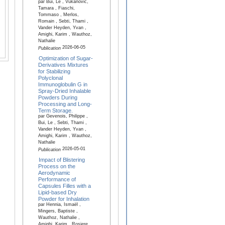
par Bui, Le , Vukanovic,
Tamara , Fiaschi,
Tommaso , Merlos,
Romain , Sebti, Thami ,
Vander Heyden, Yvan ,
Amighi, Karim , Wauthoz,
Nathalie
2026-06-05
Publication
Optimization of Sugar-
Derivatives Mixtures
for Stabilizing
Polyclonal
Immunoglobulin G in
Spray-Dried Inhalable
Powders During
Processing and Long-
Term Storage.
par Gevenois, Philippe ,
Bui, Le , Sebti, Thami ,
Vander Heyden, Yvan ,
Amighi, Karim , Wauthoz,
Nathalie
2026-05-01
Publication
Impact of Blistering
Process on the
Aerodynamic
Performance of
Capsules Filles with a
Lipid-based Dry
Powder for Inhalation
par Hennia, Ismaël ,
Mingers, Baptiste ,
Wauthoz, Nathalie ,
Amighi, Karim , Rosiere,