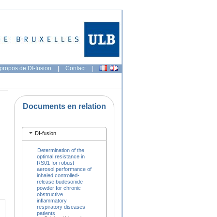
propos de DI-fusion
|
Contact
|
Documents en relation
DI-fusion
Determination of the
optimal resistance in
RS01 for robust
aerosol performance of
inhaled controlled-
release budesonide
powder for chronic
obstructive
inflammatory
respiratory diseases
patients