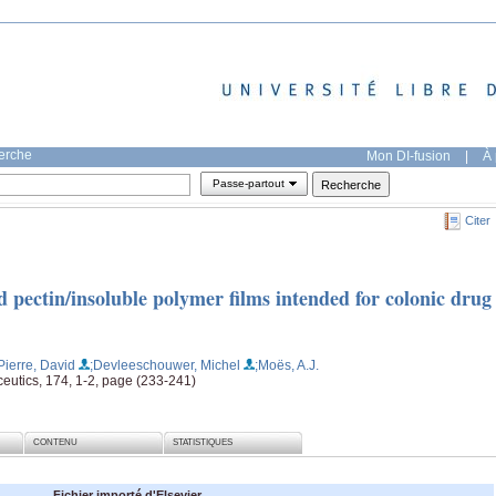
herche
Mon DI-fusion
|
À 
Passe-partout
Citer
 pectin/insoluble polymer films intended for colonic drug
Pierre, David
;Devleeschouwer, Michel
;Moës, A.J.
ceutics, 174, 1-2, page (233-241)
CONTENU
STATISTIQUES
Fichier importé d'Elsevier