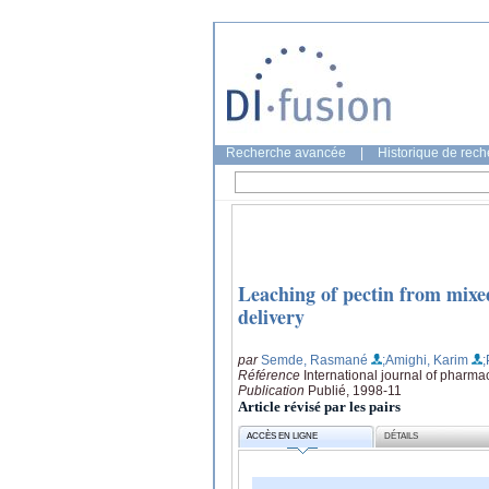
Recherche avancée
|
Historique de rec
Leaching of pectin from mixed
delivery
par
Semde, Rasmané
;Amighi, Karim
;
Référence
International journal of pharma
Publication
Publié, 1998-11
Article révisé par les pairs
ACCÈS EN LIGNE
DÉTAILS