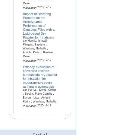
Rémi
2025-12-12
Publication
Impact of Blistering
Process on the
Aerodynamic
Performance of
Capsules Filles with a
Lipid-based Dry
Powder for Inhalation
par Hennia, Ismaël ,
Mingers, Baptiste ,
Wauthoz, Nathalie ,
Amighi, Karim , Rosiere,
Rémi
2025-12-12
Publication
Efficacy evaluation of
controlled-release
budesonide dry powder
for inhalation for
moderate-to-severe
asthma in guinea pigs
par Bui, Le , Denis, Olivier
, Blockx, Marie-Camille ,
Beyers, Lisa , Amighi,
Karim , Wauthoz, Nathalie
2025-12-12
Publication