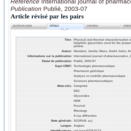
Référence
International journal of pharmac
Publication
Publié, 2003-07
Article révisé par les pairs
ACCÈS EN LIGNE
DÉTAILS
CONTENU
STATI
Titre:
Physical and thermal characterisation o
lipophilic glycerides used for the prepar
pellets
Auteur:
Hamdani, Jamila; Moes, André Jules; A
Informations sur la publication:
International journal of pharmaceutics, 
Statut de publication:
Publié, 2003-07
Sujet CREF:
Technologie pharmaceutique
Pharmacie galénique
Analyse et contrôle pharmaceutique
Sciences pharmaceutiques
Mots-clés:
Compritol
DSC
Glycerides
HSM
Precirol
Rheology
X-ray diffraction
Note générale:
SCOPUS: ar.j
Langue:
Anglais
Identificateurs:
urn:issn:0378-5173