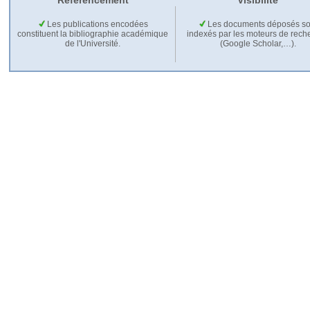
Référencement
Visibilité
Les publications encodées
Les documents déposés so
constituent la bibliographie académique
indexés par les moteurs de rech
de l'Université.
(Google Scholar,…).