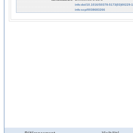
info:doi/10.1016/S0378-5173(03)00229-1
info:scp/0038683266