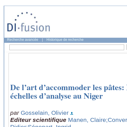
Recherche avancée
|
Historique de recherche
De l’art d’accommoder les pâtes: 
échelles d’analyse au Niger
par
Gosselain, Olivier
Editeur scientifique
Manen, Claire
;Conver
Didier
;Sénepart, Ingrid