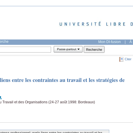
herche
Mon DI-fusion
|
À 
Passe-partout
Citer
liens entre les contraintes au travail et les stratégies de
 Travail et des Organisations (24-27 août 1998: Bordeaux)
 stress professionnel: quels liens entre les contraintes au travail et les