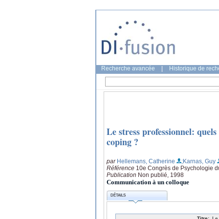
Recherche avancée
|
Historique de rec
Le stress professionnel: quels 
coping ?
par
Hellemans, Catherine
;Karnas, Guy
Référence
10e Congrès de Psychologie du
Publication
Non publié, 1998
Communication à un colloque
DÉTAILS
Titre:
Le