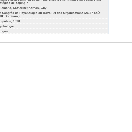
ratégies de coping ?
llemans, Catherine; Karnas, Guy
e Congrès de Psychologie du Travail et des Organisations (24-27 août
98: Bordeaux)
n publié, 1998
ychologie
ançais