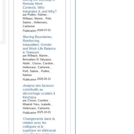
Remote Work
Contexts. Who
Integrates It, and Why?
par Pudles, Nathan ,
Willeput, Marine , Pohl,
Sabine , Hellemans,
Catherine
2026-07-01
Publication
Blurring Boundaries,
Reinforcing
Inequalities: Gender
and Work-Life Balance
in Telework
par Willeput, Marine ,
Bensallam El Yahyaoui,
Abdel , Closon, Caroline ,
Hellemans, Catherine ,
Pohl, Sabine , Pudles,
Nathan
2026-05-21
Publication
Analyse des facteurs
contributifs au
décrochage scolaire à
Kinshasa
par Closon, Caroline ,
Mbakidi Toko, Isabelle ,
Hellemans, Catherine
2025-10-01
Publication
Changements dans la
relation avec les
collègues et le
supérieur en télétravail