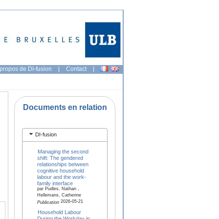
propos de DI-fusion
|
Contact
|
Documents en relation
DI-fusion
Managing the second
shift: The gendered
relationships between
cognitive household
labour and the work-
family interface
par Pudles, Nathan ,
Hellemans, Catherine
2026-05-21
Publication
Household Labour
During the Workday in