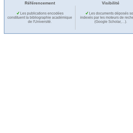
Référencement
Visibilité
Les publications encodées
Les documents déposés so
constituent la bibliographie académique
indexés par les moteurs de rech
de l'Université.
(Google Scholar,…).