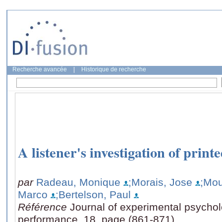
Recherche avancée
|
Historique de recherche
A listener's investigation of print
par
Radeau, Monique
;Morais, Jose
;Mou
Marco
;Bertelson, Paul
Référence
Journal of experimental psycho
performance, 18, page (861-871)