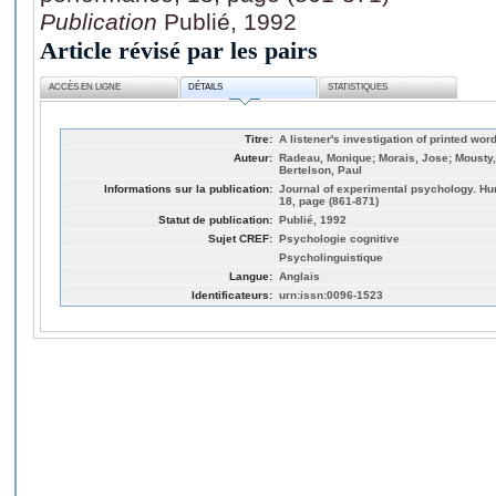
Publication
Publié, 1992
Article révisé par les pairs
ACCÈS EN LIGNE
DÉTAILS
STATISTIQUES
Titre:
A listener's investigation of printed wor
Auteur:
Radeau, Monique; Morais, Jose; Mousty,
Bertelson, Paul
Informations sur la publication:
Journal of experimental psychology. H
18, page (861-871)
Statut de publication:
Publié, 1992
Sujet CREF:
Psychologie cognitive
Psycholinguistique
Langue:
Anglais
Identificateurs:
urn:issn:0096-1523