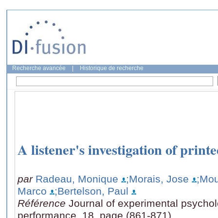
Recherche avancée
|
Historique de recherche
A listener's investigation of print
par
Radeau, Monique
;Morais, Jose
;Mou
Marco
;Bertelson, Paul
Référence
Journal of experimental psycho
performance, 18, page (861-871)