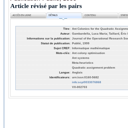
Article révisé par les pairs
ACCÈS EN LIGNE
DÉTAILS
CONTENU
STATI
Titre:
Ant Colonies for the Quadratic Assignm
Auteur:
Gambardella, Luca Maria; Taillard, Éric 
Informations sur la publication:
Journal of the Operational Research Soc
Statut de publication:
Publié, 1999
Sujet CREF:
Informatique mathématique
Mots-clés:
Ant colony optimisation
Ant systems
Meta-heuristics
Quadratic assignment problem
Langue:
Anglais
Identificateurs:
urn:issn:0160-5682
info:scp/0033076868
VX-002703