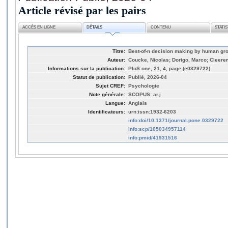
Article révisé par les pairs
ACCÈS EN LIGNE
DÉTAILS
CONTENU
STATI
Titre:
Best-of-n decision making by human gr
Auteur:
Coucke, Nicolas; Dorigo, Marco; Cleere
Informations sur la publication:
PloS one, 21, 4, page (e0329722)
Statut de publication:
Publié, 2026-04
Sujet CREF:
Psychologie
Note générale:
SCOPUS: ar.j
Langue:
Anglais
Identificateurs:
urn:issn:1932-6203
info:doi/10.1371/journal.pone.0329722
info:scp/105034957114
info:pmid/41931516