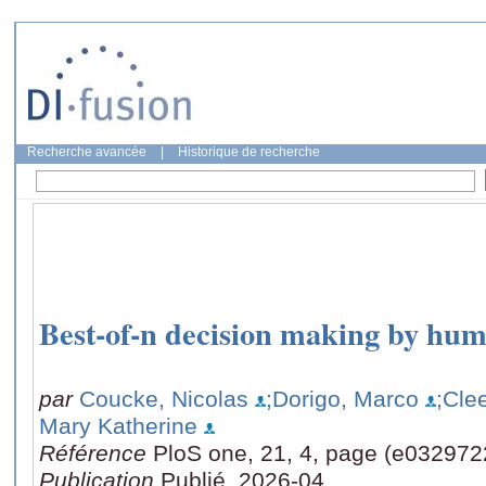
Recherche avancée
|
Historique de recherche
Best-of-n decision making by hu
par
Coucke, Nicolas
;Dorigo, Marco
;Cle
Mary Katherine
Référence
PloS one, 21, 4, page (e032972
Publication
Publié, 2026-04