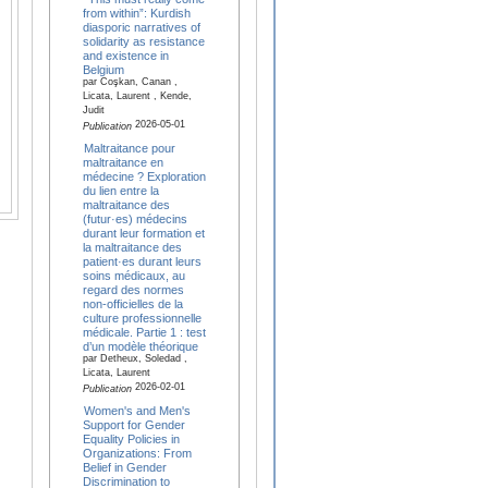
from within”: Kurdish
diasporic narratives of
solidarity as resistance
and existence in
Belgium
par Coşkan, Canan ,
Licata, Laurent , Kende,
Judit
2026-05-01
Publication
Maltraitance pour
maltraitance en
médecine ? Exploration
du lien entre la
maltraitance des
(futur·es) médecins
durant leur formation et
la maltraitance des
patient·es durant leurs
soins médicaux, au
regard des normes
non-officielles de la
culture professionnelle
médicale. Partie 1 : test
d’un modèle théorique
par Detheux, Soledad ,
Licata, Laurent
2026-02-01
Publication
Women's and Men's
Support for Gender
Equality Policies in
Organizations: From
Belief in Gender
Discrimination to