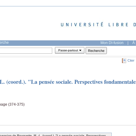
herche
Mon DI-fusion
|
À 
Passe-partout
Citer
. (coord.). "La pensée sociale. Perspectives fondamentale
 page (374-375)
cension de Rouquette, M. -L. (coord.). "La pensée sociale. Perspectives