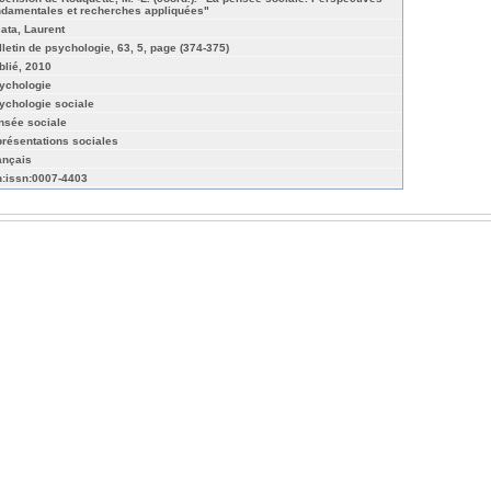
ndamentales et recherches appliquées"
cata, Laurent
lletin de psychologie, 63, 5, page (374-375)
blié, 2010
ychologie
ychologie sociale
nsée sociale
présentations sociales
ançais
n:issn:0007-4403