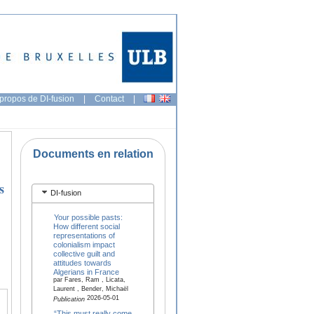
propos de DI-fusion
|
Contact
|
Documents en relation
s
DI-fusion
Your possible pasts:
How different social
representations of
colonialism impact
collective guilt and
attitudes towards
Algerians in France
par Fares, Ram , Licata,
Laurent , Bender, Michaël
2026-05-01
Publication
“This must really come