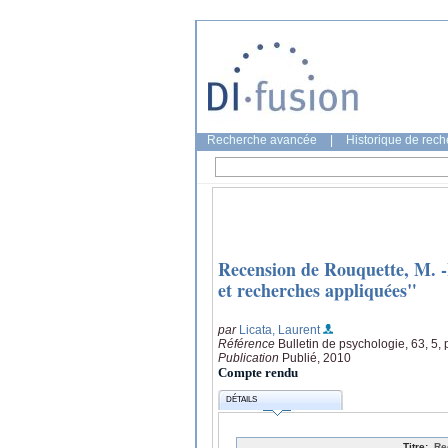
Recherche avancée
|
Historique de rec
Recension de Rouquette, M. -L
et recherches appliquées"
par
Licata, Laurent
Référence
Bulletin de psychologie, 63, 5,
Publication
Publié, 2010
Compte rendu
DÉTAILS
Titre:
Re