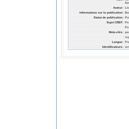
fo
Auteur:
Li
Informations sur la publication:
Bu
Statut de publication:
Pu
Sujet CREF:
Ps
Ps
Mots-clés:
pe
re
Langue:
Fr
Identificateurs:
ur