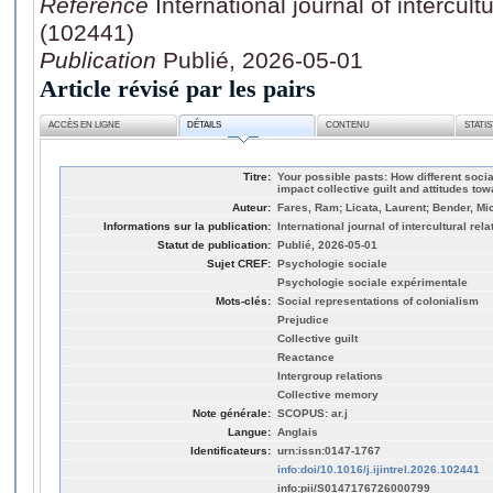
Référence
International journal of intercult
(102441)
Publication
Publié, 2026-05-01
Article révisé par les pairs
ACCÈS EN LIGNE
DÉTAILS
CONTENU
STATI
Titre:
Your possible pasts: How different socia
impact collective guilt and attitudes to
Auteur:
Fares, Ram; Licata, Laurent; Bender, Mi
Informations sur la publication:
International journal of intercultural rel
Statut de publication:
Publié, 2026-05-01
Sujet CREF:
Psychologie sociale
Psychologie sociale expérimentale
Mots-clés:
Social representations of colonialism
Prejudice
Collective guilt
Reactance
Intergroup relations
Collective memory
Note générale:
SCOPUS: ar.j
Langue:
Anglais
Identificateurs:
urn:issn:0147-1767
info:doi/10.1016/j.ijintrel.2026.102441
info:pii/S0147176726000799