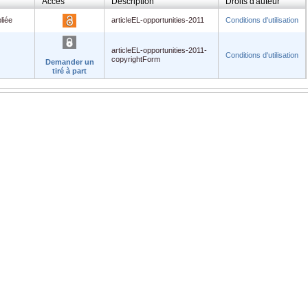
Accès
Description
Droits d'auteur
liée
articleEL-opportunities-2011
Conditions d'utilisation
articleEL-opportunities-2011-
Conditions d'utilisation
copyrightForm
Demander un
tiré à part