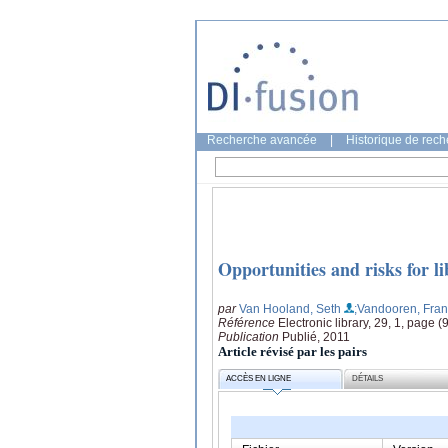
Recherche avancée
|
Historique de rec
Opportunities and risks for l
par
Van Hooland, Seth
;Vandooren, Fran
Référence
Electronic library, 29, 1, page 
Publication
Publié, 2011
Article révisé par les pairs
ACCÈS EN LIGNE
DÉTAILS