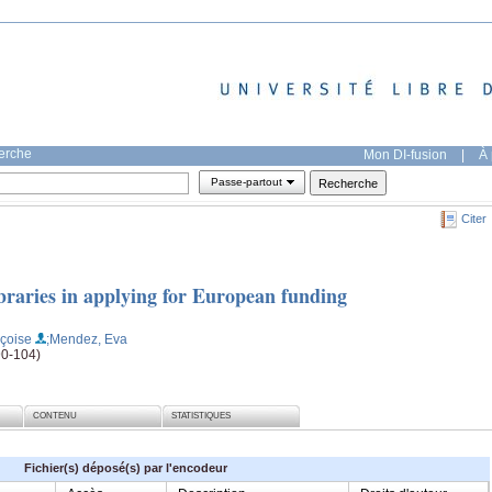
herche
Mon DI-fusion
|
À 
Passe-partout
Citer
ibraries in applying for European funding
çoise
;Mendez, Eva
(90-104)
CONTENU
STATISTIQUES
Fichier(s) déposé(s) par l'encodeur