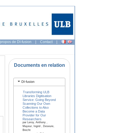
propos de DI-fusion
|
Contact
|
Documents en relation
DI-fusion
Transforming ULB
Libraries Digitisation
Service: Going Beyond
Scanning Our Own
Collections to Also
Become a Data
Provider for Our
Researchers
par Leroy, Anthony ,
Mayeur, Ingrid , Deseure,
Brecht