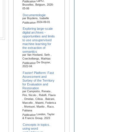
LaPIJ,
Publication
Bruxelles, Belgium, 2026-
05-06
Documentologie
par Boydens, Isabelle
2024-09-01
Publication
Exploring large-scale
digital archives -
opportunities and limits
to use unsupervised
machine learning for
the extraction of
semantics
par Van Hooland, Seth ,
Coeckelbergs, Mathias
De Gruyter,
Publication
2022-04
Faster! Platform: Fast
Assessment and
Surbey of the Territory
for Evaluation and
Restoration
par Campiotto, Renata ,
Pini, Nicolo , Ridolfi, Flavio
, Ornelas, Cilisia , Balzani,
Marcello , Maietti, Federica
, Montuori, Manlio , Raco,
Fabiana
London, Taylor
Publication
& Francis Group, 2023
Concepts in topics.
using word