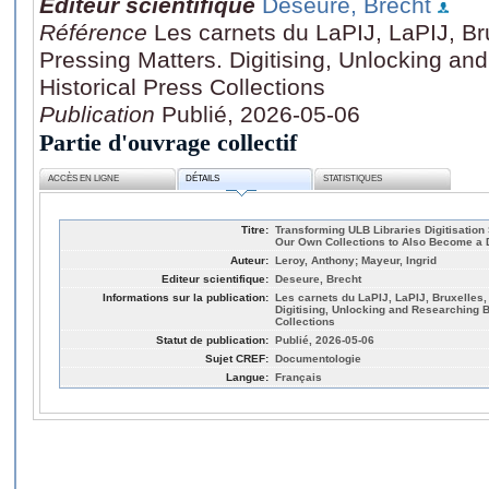
Editeur scientifique
Deseure, Brecht
Référence
Les carnets du LaPIJ, LaPIJ, Bru
Pressing Matters. Digitising, Unlocking a
Historical Press Collections
Publication
Publié, 2026-05-06
Partie d'ouvrage collectif
ACCÈS EN LIGNE
DÉTAILS
STATISTIQUES
Titre:
Transforming ULB Libraries Digitisatio
Our Own Collections to Also Become a 
Auteur:
Leroy, Anthony; Mayeur, Ingrid
Editeur scientifique:
Deseure, Brecht
Informations sur la publication:
Les carnets du LaPIJ, LaPIJ, Bruxelles, 
Digitising, Unlocking and Researching B
Collections
Statut de publication:
Publié, 2026-05-06
Sujet CREF:
Documentologie
Langue:
Français