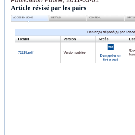
Article révisé par les pairs
ACCÈS EN LIGNE
DÉTAILS
CONTENU
STATI
Fichier(s) déposé(s) par l'enc
Fichier
Version
Accès
Des
Œuv
72215.pdf
Version publiée
l'œ
Demander un
tiré à part