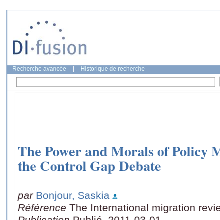
Recherche avancée
|
Historique de recherche
The Power and Morals of Policy 
the Control Gap Debate
par
Bonjour, Saskia
Référence
The International migration revi
Publication
Publié, 2011-03-01