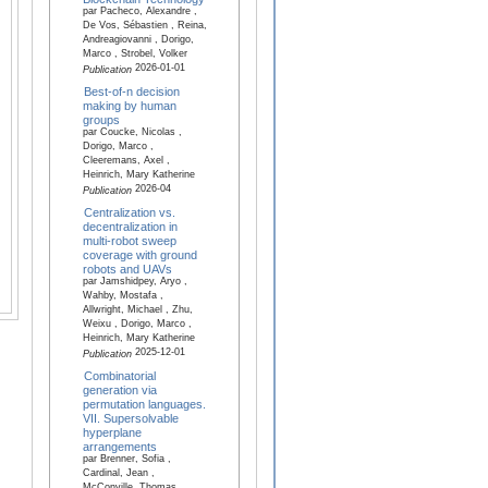
par Pacheco, Alexandre ,
De Vos, Sébastien , Reina,
Andreagiovanni , Dorigo,
Marco , Strobel, Volker
2026-01-01
Publication
Best-of-n decision
making by human
groups
par Coucke, Nicolas ,
Dorigo, Marco ,
Cleeremans, Axel ,
Heinrich, Mary Katherine
2026-04
Publication
Centralization vs.
decentralization in
multi-robot sweep
coverage with ground
robots and UAVs
par Jamshidpey, Aryo ,
Wahby, Mostafa ,
Allwright, Michael , Zhu,
Weixu , Dorigo, Marco ,
Heinrich, Mary Katherine
2025-12-01
Publication
Combinatorial
generation via
permutation languages.
VII. Supersolvable
hyperplane
arrangements
par Brenner, Sofia ,
Cardinal, Jean ,