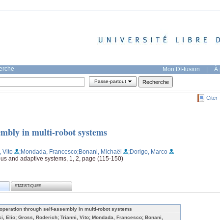
herche
Mon DI-fusion
|
À 
Passe-partout
Citer
embly in multi-robot systems
, Vito
;Mondada, Francesco
;Bonani, Michaël
;Dorigo, Marco
s and adaptive systems, 1, 2, page (115-150)
STATISTIQUES
operation through self-assembly in multi-robot systems
ci, Elio; Gross, Roderich; Trianni, Vito; Mondada, Francesco; Bonani,