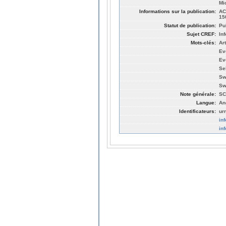
Mi
Informations sur la publication:
AC
15
Statut de publication:
Pu
Sujet CREF:
In
Mots-clés:
Ar
Ev
Ev
Se
Sw
Sw
Note générale:
SC
Langue:
An
Identificateurs:
ur
in
in