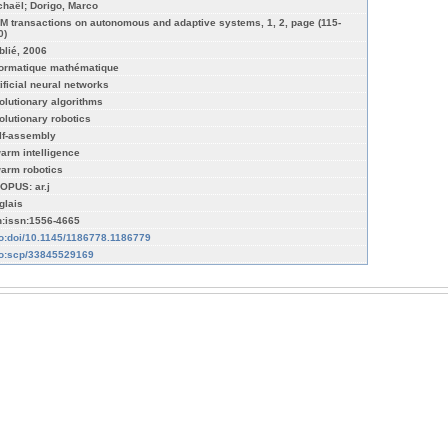
chaël; Dorigo, Marco
M transactions on autonomous and adaptive systems, 1, 2, page (115-
0)
blié, 2006
formatique mathématique
tificial neural networks
olutionary algorithms
olutionary robotics
lf-assembly
arm intelligence
arm robotics
OPUS: ar.j
glais
n:issn:1556-4665
fo:doi/10.1145/1186778.1186779
fo:scp/33845529169