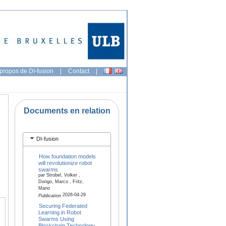
propos de DI-fusion
|
Contact
|
Documents en relation
DI-fusion
How foundation models
will revolutionize robot
swarms
par Strobel, Volker ,
Dorigo, Marco , Fritz,
Mario
2026-04-29
Publication
Securing Federated
Learning in Robot
Swarms Using
Blockchain Technology