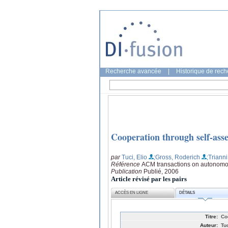
Recherche avancée
|
Historique de rec
Cooperation through self-ass
par
Tuci, Elio
;Gross, Roderich
;Trianni
Référence
ACM transactions on autonomou
Publication
Publié, 2006
Article révisé par les pairs
ACCÈS EN LIGNE
DÉTAILS
Titre:
Co
Auteur:
Tu