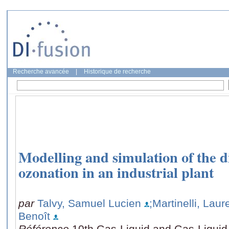
Recherche avancée
|
Historique de recherche
Modelling and simulation of the d
ozonation in an industrial plant
par
Talvy, Samuel Lucien
;Martinelli, Laur
Benoît
Référence
10th Gas-Liquid and Gas-Liquid