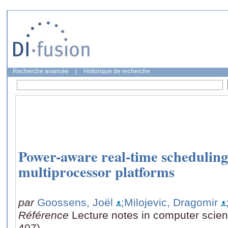
Recherche avancée
|
Historique de recherche
Power-aware real-time schedulin
multiprocessor platforms
par
Goossens, Joël
;Milojevic, Dragomir
Référence
Lecture notes in computer scie
407)