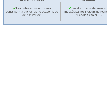
Référencement
Visibilité
Les publications encodées
Les documents déposés so
constituent la bibliographie académique
indexés par les moteurs de rech
de l'Université.
(Google Scholar,…).