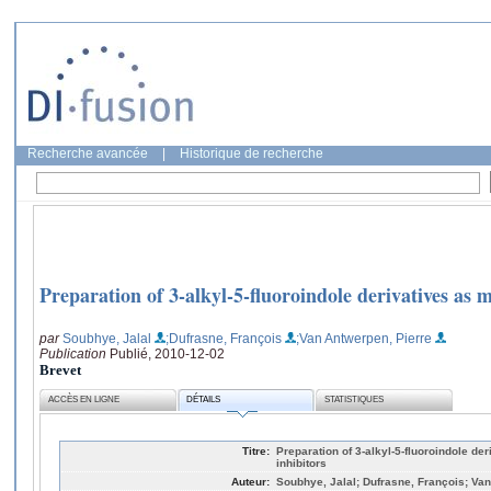
Recherche avancée
|
Historique de recherche
Preparation of 3-alkyl-5-fluoroindole derivatives as 
par
Soubhye, Jalal
;Dufrasne, François
;Van Antwerpen, Pierre
Publication
Publié, 2010-12-02
Brevet
ACCÈS EN LIGNE
DÉTAILS
STATISTIQUES
Titre:
Preparation of 3-alkyl-5-fluoroindole d
inhibitors
Auteur:
Soubhye, Jalal; Dufrasne, François; Va