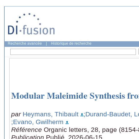
Recherche avancée
|
Historique de recherche
Modular Maleimide Synthesis f
par
Heymans, Thibault
;Durand-Baudet, L
;Evano, Gwilherm
Référence
Organic letters, 28, page (8154
Publication
Publié, 2026-06-15