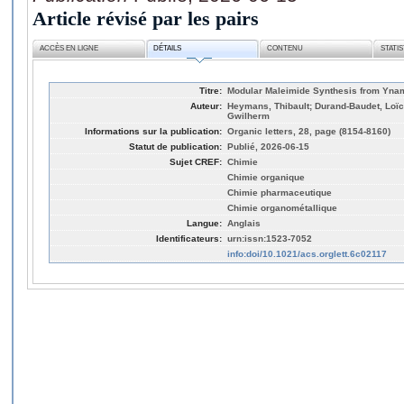
Article révisé par les pairs
ACCÈS EN LIGNE
DÉTAILS
CONTENU
STATI
Titre:
Modular Maleimide Synthesis from Yna
Auteur:
Heymans, Thibault; Durand-Baudet, Loïc
Gwilherm
Informations sur la publication:
Organic letters, 28, page (8154-8160)
Statut de publication:
Publié, 2026-06-15
Sujet CREF:
Chimie
Chimie organique
Chimie pharmaceutique
Chimie organométallique
Langue:
Anglais
Identificateurs:
urn:issn:1523-7052
info:doi/10.1021/acs.orglett.6c02117