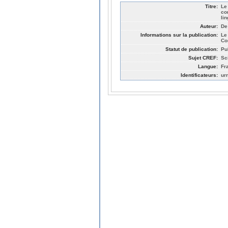
Titre:
Le
co
li
Auteur:
De
Informations sur la publication:
Le
Co
Statut de publication:
Pu
Sujet CREF:
Sc
Langue:
Fr
Identificateurs:
ur