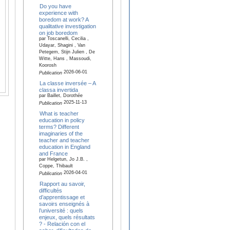
Do you have
experience with
boredom at work? A
qualitative investigation
on job boredom
par Toscanelli, Cecilia ,
Udayar, Shagini , Van
Petegem, Stijn Julien , De
Witte, Hans , Massoudi,
Koorosh
2026-06-01
Publication
La classe inversée – A
classa invertida
par Baillet, Dorothée
2025-11-13
Publication
What is teacher
education in policy
terms? Different
imaginaries of the
teacher and teacher
education in England
and France
par Helgetun, Jo J.B. ,
Coppe, Thibault
2026-04-01
Publication
Rapport au savoir,
difficultés
d’apprentissage et
savoirs enseignés à
l’université : quels
enjeux, quels résultats
? - Relación con el