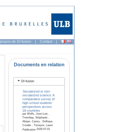
propos de DI-fusion
|
Contact
|
Documents en relation
DI-fusion
Secularized or non-
secularized science: A
comparative survey of
high school students’
perspectives across
18 countries
par Wolfs, Jose-Luis ,
Tremblay, Stéphanie ,
Altepe, Cansu , Delhaye,
Coralie , Tisseyre, Laure
2026-07-01
Publication