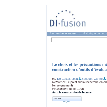
Recherche avancée
|
Historique de rec
Le choix et les précautions m
construction d’outils d’évalu
par
De Coster, Lotta
;Socquet, Carine
Référence
Le point sur la recherche en é
l'enseignement)
Publication
Publié, 1998
Article sans comité de lecture
DÉTAILS