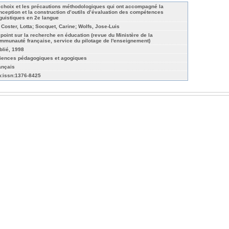
 choix et les précautions méthodologiques qui ont accompagné la
nception et la construction d’outils d’évaluation des compétences
nguistiques en 2e langue
 Coster, Lotta; Socquet, Carine; Wolfs, Jose-Luis
 point sur la recherche en éducation (revue du Ministère de la
mmunauté française, service du pilotage de l'enseignement)
blié, 1998
iences pédagogiques et agogiques
ançais
n:issn:1376-8425