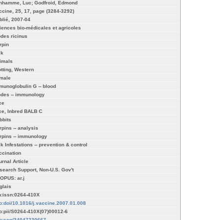
nhamme, Luc; Godfroid, Edmond
ccine, 25, 17, page (3284-3292)
blié, 2007-04
iences bio-médicales et agricoles
odes ricinus
rpin
ck
imals
otting, Western
male
munoglobulin G -- blood
odes -- immunology
ce
ce, Inbred BALB C
bbits
rpins -- analysis
rpins -- immunology
ck Infestations -- prevention & control
ccination
urnal Article
search Support, Non-U.S. Gov't
OPUS: ar.j
glais
n:issn:0264-410X
fo:doi/10.1016/j.vaccine.2007.01.008
fo:pii/S0264-410X(07)00012-6
fo:scp/34047230667