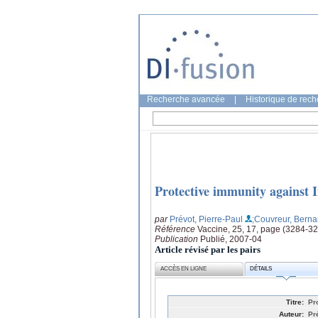
Recherche avancée
|
Historique de rec
Protective immunity against I
par
Prévot, Pierre-Paul
;Couvreur, Berna
Référence
Vaccine, 25, 17, page (3284-3
Publication
Publié, 2007-04
Article révisé par les pairs
ACCÈS EN LIGNE
DÉTAILS
Titre:
Pr
Auteur:
Pr