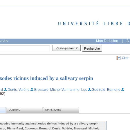
herche
Mon DI-fusion
|
À 
Passe-partout
Citer
xodes ricinus induced by a salivary serpin
rd
;Denis, Valérie
;Brossard, Michel
;Vanhamme, Luc
;Godfroid, Edmond
292)
CONTENU
STATISTIQUES
otective immunity against Ixodes ricinus induced by a salivary serpin
évot, Pierre-Paul; Couvreur, Bernard; Denis, Valérie; Brossard, Michel;