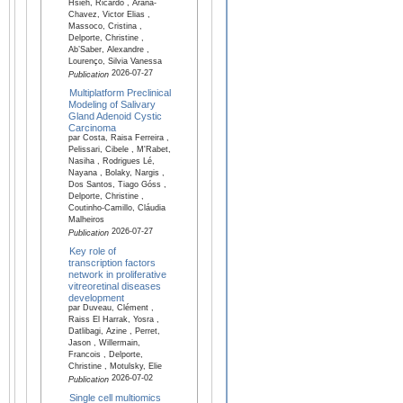
Hsieh, Ricardo , Arana-
Chavez, Victor Elias ,
Massoco, Cristina ,
Delporte, Christine ,
Ab’Saber, Alexandre ,
Lourenço, Silvia Vanessa
2026-07-27
Publication
Multiplatform Preclinical
Modeling of Salivary
Gland Adenoid Cystic
Carcinoma
par Costa, Raisa Ferreira ,
Pelissari, Cibele , M'Rabet,
Nasiha , Rodrigues Lé,
Nayana , Bolaky, Nargis ,
Dos Santos, Tiago Góss ,
Delporte, Christine ,
Coutinho-Camillo, Cláudia
Malheiros
2026-07-27
Publication
Key role of
transcription factors
network in proliferative
vitreoretinal diseases
development
par Duveau, Clément ,
Raiss El Harrak, Yosra ,
Datlibagi, Azine , Perret,
Jason , Willermain,
Francois , Delporte,
Christine , Motulsky, Elie
2026-07-02
Publication
Single cell multiomics