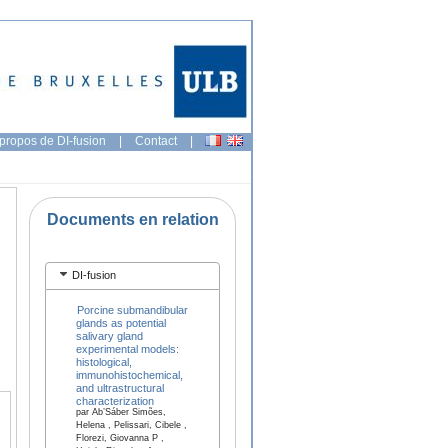
propos de DI-fusion
|
Contact
|
Documents en relation
DI-fusion
Porcine submandibular
glands as potential
salivary gland
experimental models:
histological,
immunohistochemical,
and ultrastructural
characterization
par Ab’Sáber Simões,
Helena , Pelissari, Cibele ,
Florezi, Giovanna P ,