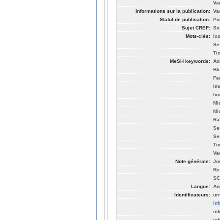
Va
Informations sur la publication:
Va
Statut de publication:
Pu
Sujet CREF:
Sc
Mots-clés:
Ix
Se
Ti
MeSH keywords:
An
Bl
Fe
Im
Ix
Mi
Mi
Ra
Se
Se
Ti
Va
Note générale:
Jo
Re
SC
Langue:
An
Identificateurs:
ur
in
in
in