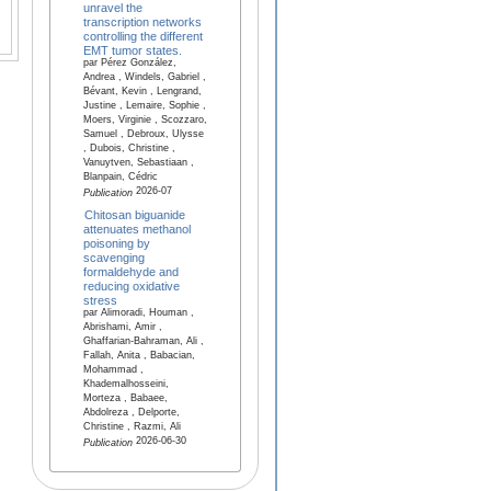
unravel the
transcription networks
controlling the different
EMT tumor states.
par Pérez González,
Andrea , Windels, Gabriel ,
Bévant, Kevin , Lengrand,
Justine , Lemaire, Sophie ,
Moers, Virginie , Scozzaro,
Samuel , Debroux, Ulysse
, Dubois, Christine ,
Vanuytven, Sebastiaan ,
Blanpain, Cédric
2026-07
Publication
Chitosan biguanide
attenuates methanol
poisoning by
scavenging
formaldehyde and
reducing oxidative
stress
par Alimoradi, Houman ,
Abrishami, Amir ,
Ghaffarian-Bahraman, Ali ,
Fallah, Anita , Babacian,
Mohammad ,
Khademalhosseini,
Morteza , Babaee,
Abdolreza , Delporte,
Christine , Razmi, Ali
2026-06-30
Publication