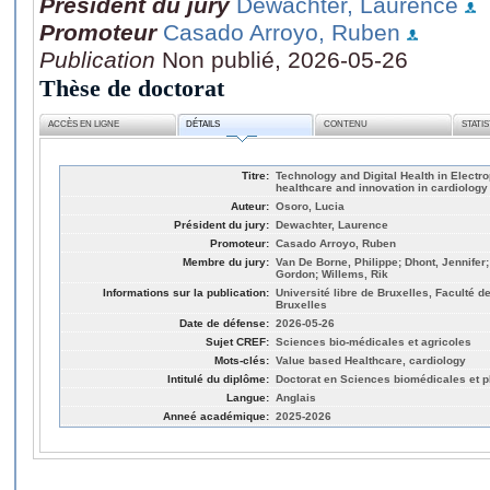
Président du jury
Dewachter, Laurence
Promoteur
Casado Arroyo, Ruben
Publication
Non publié, 2026-05-26
Thèse de doctorat
ACCÈS EN LIGNE
DÉTAILS
CONTENU
STATI
Titre:
Technology and Digital Health in Electr
healthcare and innovation in cardiology
Auteur:
Osoro, Lucia
Président du jury:
Dewachter, Laurence
Promoteur:
Casado Arroyo, Ruben
Membre du jury:
Van De Borne, Philippe; Dhont, Jennifer;
Gordon; Willems, Rik
Informations sur la publication:
Université libre de Bruxelles, Faculté
Bruxelles
Date de défense:
2026-05-26
Sujet CREF:
Sciences bio-médicales et agricoles
Mots-clés:
Value based Healthcare, cardiology
Intitulé du diplôme:
Doctorat en Sciences biomédicales et 
Langue:
Anglais
Anneé académique:
2025-2026