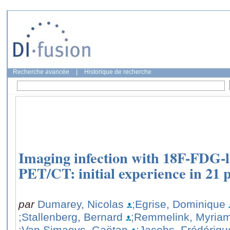
Recherche avancée
|
Historique de recherche
Imaging infection with 18F-FDG-l
PET/CT: initial experience in 21 p
par
Dumarey, Nicolas
;Egrise, Dominique
;Stallenberg, Bernard
;Remmelink, Myria
;Van Simaeys, Gaëtan
;Jacobs, Frédériqu