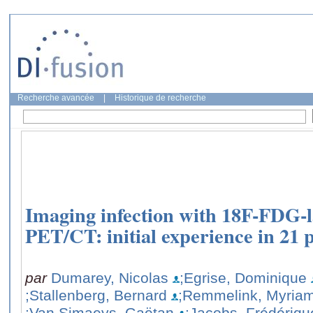
Recherche avancée
|
Historique de recherche
Imaging infection with 18F-FDG-l
PET/CT: initial experience in 21 p
par
Dumarey, Nicolas
;Egrise, Dominique
;Stallenberg, Bernard
;Remmelink, Myria
;Van Simaeys, Gaëtan
;Jacobs, Frédériqu