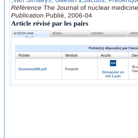
Référence
The Journal of nuclear medicine
Publication
Publié, 2006-04
Article révisé par les pairs
ACCÈS EN LIGNE
DÉTAILS
CONTENU
STATI
Fichier(s) déposé(s) par l'enc
Fichier
Version
Accès
Des
Œuv
Dumarey2006.pdf
Postprint
l'œ
Demander un
tiré à part