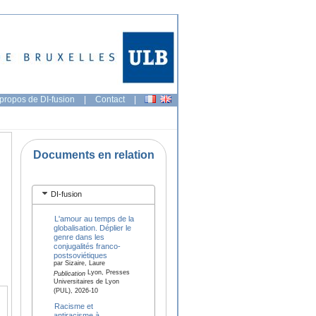
propos de DI-fusion
|
Contact
|
Documents en relation
DI-fusion
L'amour au temps de la
globalisation. Déplier le
genre dans les
conjugalités franco-
postsoviétiques
par Sizaire, Laure
Lyon, Presses
Publication
Universitaires de Lyon
(PUL), 2026-10
Racisme et
antiracisme à