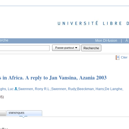
herche
Mon DI-fusion
|
À 
Passe-partout
Citer
s in Africa. A reply to Jan Vansina, Azania 2003
aghs, Luc
;Swennen, Rony R.L.
;Swennen, Rudy
;Beeckman, Hans
;De Langhe,
35)
STATISTIQUES