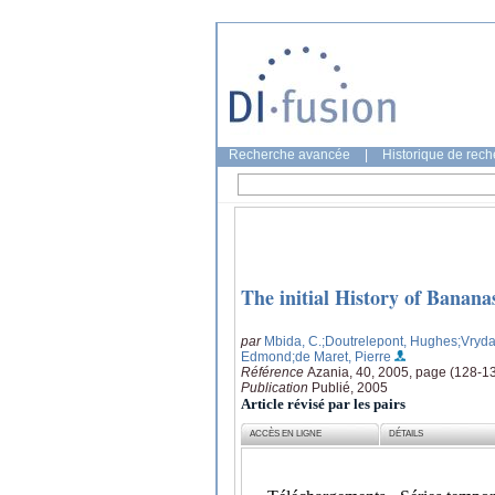
Recherche avancée
|
Historique de rec
The initial History of Banana
par
Mbida, C.
;Doutrelepont, Hughes
;Vryd
Edmond
;de Maret, Pierre
Référence
Azania, 40, 2005, page (128-1
Publication
Publié, 2005
Article révisé par les pairs
ACCÈS EN LIGNE
DÉTAILS