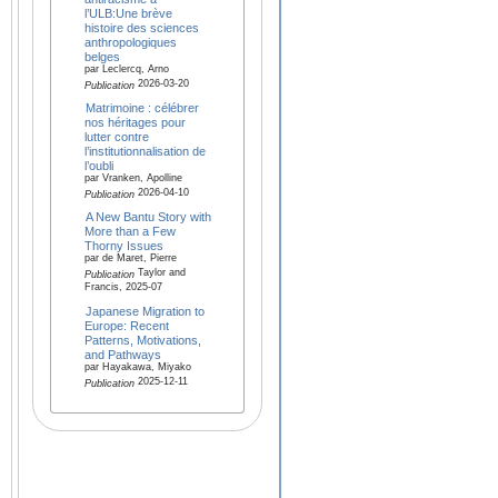
l’ULB:Une brève
histoire des sciences
anthropologiques
belges
par Leclercq, Arno
2026-03-20
Publication
Matrimoine : célébrer
nos héritages pour
lutter contre
l’institutionnalisation de
l’oubli
par Vranken, Apolline
2026-04-10
Publication
A New Bantu Story with
More than a Few
Thorny Issues
par de Maret, Pierre
Taylor and
Publication
Francis, 2025-07
Japanese Migration to
Europe: Recent
Patterns, Motivations,
and Pathways
par Hayakawa, Miyako
2025-12-11
Publication