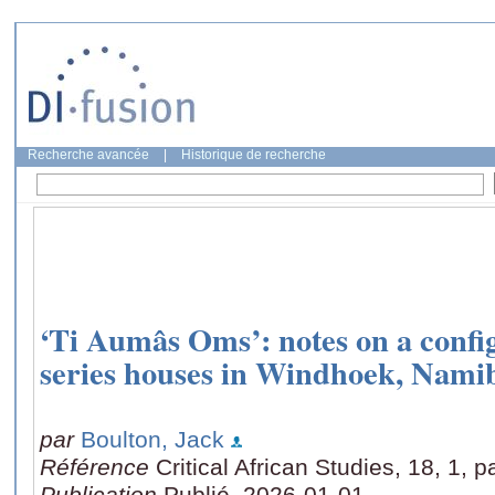
Recherche avancée
|
Historique de recherche
‘Ti Aumâs Oms’: notes on a config
series houses in Windhoek, Nami
par
Boulton, Jack
Référence
Critical African Studies, 18, 1, 
Publication
Publié, 2026-01-01