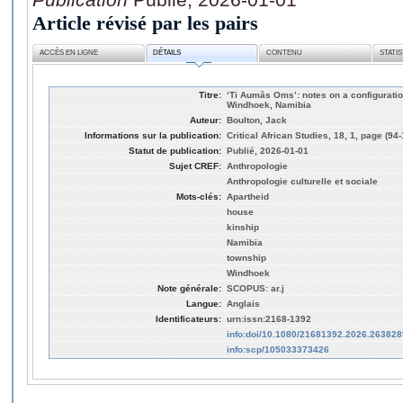
Article révisé par les pairs
ACCÈS EN LIGNE
DÉTAILS
CONTENU
STATI
Titre:
‘Ti Aumâs Oms’: notes on a configuratio
Windhoek, Namibia
Auteur:
Boulton, Jack
Informations sur la publication:
Critical African Studies, 18, 1, page (94-
Statut de publication:
Publié, 2026-01-01
Sujet CREF:
Anthropologie
Anthropologie culturelle et sociale
Mots-clés:
Apartheid
house
kinship
Namibia
township
Windhoek
Note générale:
SCOPUS: ar.j
Langue:
Anglais
Identificateurs:
urn:issn:2168-1392
info:doi/10.1080/21681392.2026.263828
info:scp/105033373426