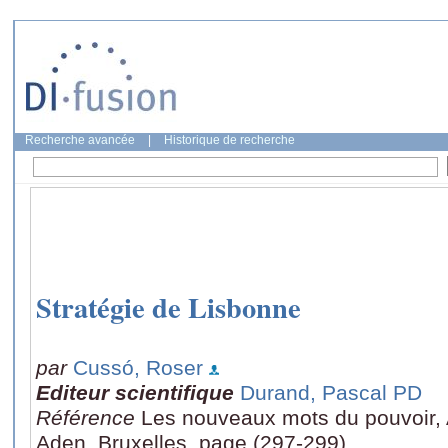
Recherche avancée
|
Historique de recherche
Stratégie de Lisbonne
par
Cussó, Roser
Editeur scientifique
Durand, Pascal PD
Référence
Les nouveaux mots du pouvoir, A
Aden, Bruxelles, page (297-299)