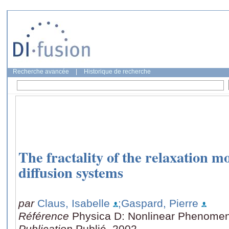
Recherche avancée
|
Historique de recherche
The fractality of the relaxation m
diffusion systems
par
Claus, Isabelle
;Gaspard, Pierre
Référence
Physica D: Nonlinear Phenomen
Publication
Publié, 2002