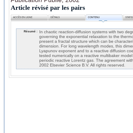
Article révisé par les pairs
ACCÈS EN LIGNE
DÉTAILS
CONTENU
STATI
Résumé :
In chaotic reaction-diffusion systems with two de
governing the exponential relaxation to the ther
present a fractal structure which can be characte
dimension. For long wavelength modes, this dimens
Lyapunov exponent and to a reactive diffusion coeff
tested numerically on a reactive multibaker mode
periodic reactive Lorentz gas. The agreement with 
2002 Elsevier Science B.V. All rights reserved.