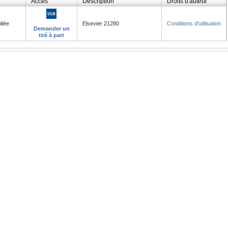
Accès
Description
Droits d'auteur
liée
Elsevier 21280
Conditions d'utilisation
Demander un
tiré à part