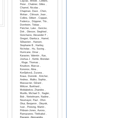
Cayzac, Witold , Celliers,
Peter , Chabrier, Gilles ,
Chamel, Nicolas ,
Chapman, Dave , Chen,
Mohan , Clérouin, Jean ,
Collins, Gilbert , Coppari,
Federica , Döppner, Tilo ,
Dornheim, Tobias ,
Fletcher, Luke , Gericke,
Dirk , Glenzer, Siegfried ,
Goncharov, Alexander F ,
Gregori, Gianluca , Hamel,
Sébastien , Hansen,
Stephanie B , Hartley,
Nicholas , Hu, Suxing ,
Hurricane, Omar ,
Karasiev, Valentin , Kas,
Joshua J , Kettle, Brendan
, Kluge, Thomas ,
Knudson, Marcus ,
Kononov, Alina ,
Konôpková, Zuzana ,
Kraus, Dominik , Kritcher,
Andrea , Malko, Sophia ,
Massacrier, Gérard ,
Militzer, Burkhard ,
Moldabekov, Zhandos ,
Murillo, Michael S , Nagler,
Bob , Nettelmann, Nadine ,
Neumayer, Paul , Ofori-
Okai, Benjamin , Oleynik,
Ivan , Preising, Martin ,
Pribram-Jones, Aurora ,
Ramazanov, Tlekkabul ,
Ravasio, Alessandra ,