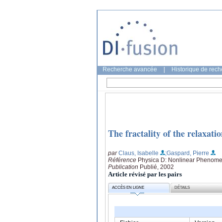
Recherche avancée
|
Historique de rec
The fractality of the relaxati
par
Claus, Isabelle
;Gaspard, Pierre
Référence
Physica D: Nonlinear Phenome
Publication
Publié, 2002
Article révisé par les pairs
ACCÈS EN LIGNE
DÉTAILS