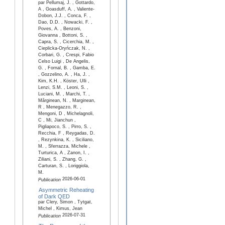
par Pellumaj, J. , Gottardo,
A , Goasduff, A. , Valiente-
Dobon, J.J. , Conca, F. ,
Dao, D.D. , Nowacki, F. ,
Poves, A. , Benzoni,
Giovanna , Bottoni, S. ,
Capra, S. , Cicerchia, M. ,
Cieplicka-Oryńczak, N. ,
Corbari, G. , Crespi, Fabio
Celso Luigi , De Angelis,
G. , Fornal, B. , Gamba, E.
, Gozzelino, A. , Ha, J. ,
Kim, K.H. , Köster, Ulli ,
Lenzi, S.M. , Leoni, S. ,
Luciani, M. , Marchi, T. ,
Mărginean, N. , Marginean,
R , Menegazzo, R. ,
Mengoni, D , Michelagnoli,
C , Mi, Jianchun ,
Pigliapoco, S. , Pirro, S. ,
Recchia, F , Reygadas, D.
, Rezynkina, K. , Siciliano,
M. , Sferrazza, Michele ,
Turturica, A , Zanon, I. ,
Ziliani, S. , Zhang, G. ,
Carturan, S. , Loriggiola,
M.
2026-06-01
Publication
Asymmetric Reheating
of Dark QED
par Clery, Simon , Tytgat,
Michel , Kimus, Jean
2026-07-31
Publication