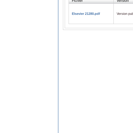
Fichier
Version
Elsevier 21280.pdf
Version pub