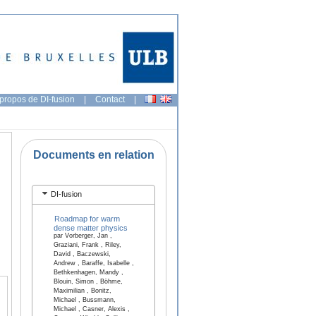
propos de DI-fusion
|
Contact
|
Documents en relation
DI-fusion
Roadmap for warm
dense matter physics
par Vorberger, Jan ,
Graziani, Frank , Riley,
David , Baczewski,
Andrew , Baraffe, Isabelle ,
Bethkenhagen, Mandy ,
Blouin, Simon , Böhme,
Maximilian , Bonitz,
Michael , Bussmann,
Michael , Casner, Alexis ,