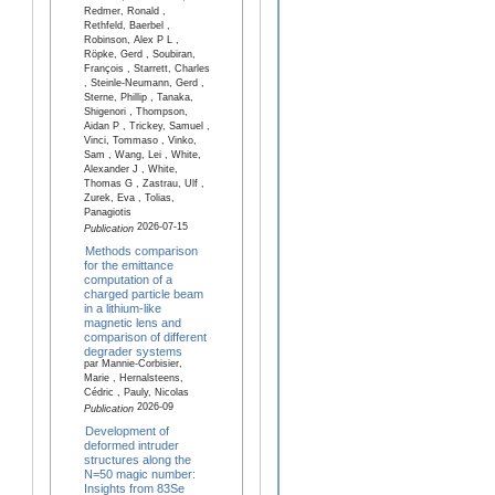
Redmer, Ronald ,
Rethfeld, Baerbel ,
Robinson, Alex P L ,
Röpke, Gerd , Soubiran,
François , Starrett, Charles
, Steinle-Neumann, Gerd ,
Sterne, Phillip , Tanaka,
Shigenori , Thompson,
Aidan P , Trickey, Samuel ,
Vinci, Tommaso , Vinko,
Sam , Wang, Lei , White,
Alexander J , White,
Thomas G , Zastrau, Ulf ,
Zurek, Eva , Tolias,
Panagiotis
2026-07-15
Publication
Methods comparison
for the emittance
computation of a
charged particle beam
in a lithium-like
magnetic lens and
comparison of different
degrader systems
par Mannie-Corbisier,
Marie , Hernalsteens,
Cédric , Pauly, Nicolas
2026-09
Publication
Development of
deformed intruder
structures along the
N=50 magic number:
Insights from 83Se