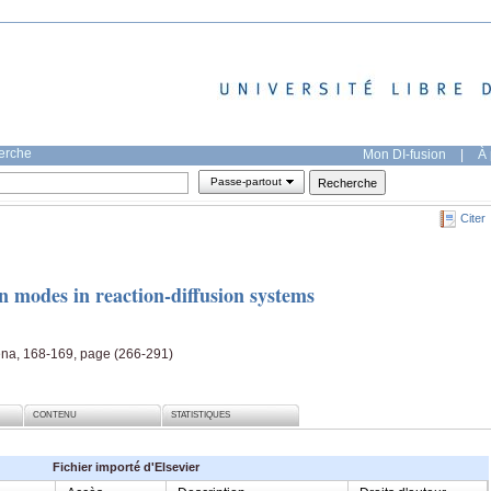
herche
Mon DI-fusion
|
À 
Passe-partout
Citer
on modes in reaction-diffusion systems
na, 168-169, page (266-291)
CONTENU
STATISTIQUES
Fichier importé d'Elsevier