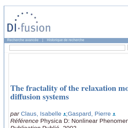
Recherche avancée
|
Historique de recherche
The fractality of the relaxation m
diffusion systems
par
Claus, Isabelle
;Gaspard, Pierre
Référence
Physica D: Nonlinear Phenomen
Publication
Publié, 2002