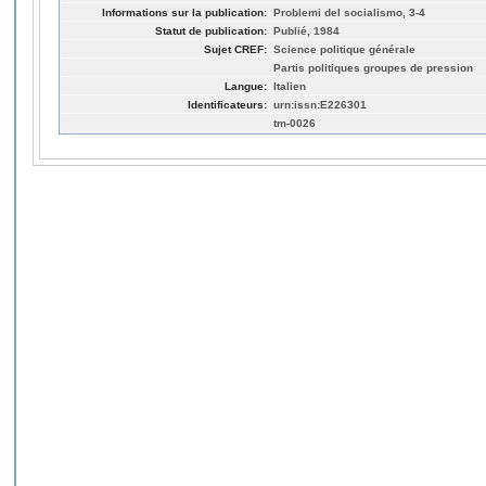
Informations sur la publication:
Problemi del socialismo, 3-4
Statut de publication:
Publié, 1984
Sujet CREF:
Science politique générale
Partis politiques groupes de pression
Langue:
Italien
Identificateurs:
urn:issn:E226301
tm-0026