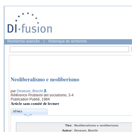
Recherche avancée
|
Historique de recherche
Neoliberalismo e neoliberismo
par
Deseure, Brecht
Référence
Problemi del socialismo, 3-4
Publication
Publié, 1984
Article sans comité de lecture
DÉTAILS
Titre:
Neoliberalismo e neoliberismo
Auteur:
Deseure, Brecht