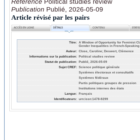
Référence
Political studies review
Publication
Publié, 2026-05-09
Article révisé par les pairs
ACCÈS EN LIGNE
DÉTAILS
CONTENU
STATI
Titre:
A Window of Opportunity for Feminist 
Gender Inequalities in French-Speakin
Auteur:
Close, Caroline; Deswert, Clémence
Informations sur la publication:
Political studies review
Statut de publication:
Publié, 2026-05-09
Sujet CREF:
Science politique générale
Systèmes électoraux et consultatifs
Systèmes fédéraux
Partis politiques groupes de pression
Institutions internes des états
Langue:
Français
Identificateurs:
urn:issn:1478-9299